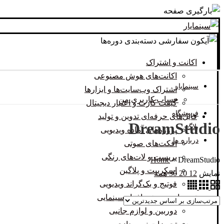
دسته‌بندی دوره‌ها
اکانت و اشتراک
اکانت‌های هوش مصنوعی
سینمایار
اشتراک وب‌سایت‌ها و ابزارها
حساب کاربری من
گیفت کارت و اعتبار دیجیتال
فروشگاه
فایل‌های حرفه‌ای تدوین و تولید
DreamStudio
بلاگ
پروژه‌های آماده ویدیویی
درباره ما
افکت‌های صوتی
پریست و لات‌های رنگی
Home
»
DreamStudio
اسکریپت و پلاگین
نمایش
12
20
30
همه
فوتیج و بک‌گراند ویدیویی
تجهیزات و سخت‌افزار سینمایی
دوربین و لوازم جانبی